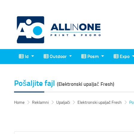
Id
Outdoor
Posm
Expo
Id
Outdoor
Posm
Expo
Pošaljite fajl
(Elektronski upaljač Fresh)
Home
Reklamni
Upaljači
Elektronski upaljač Fresh
Po