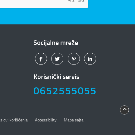
Socijalne mreže
Korisnički servis
0652555055
slovi korišćenja
Accessibility
Mapa sajta