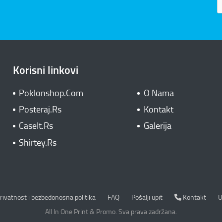
Korisni linkovi
Poklonshop.Com
O Nama
Posteraj.Rs
Kontakt
CaseIt.Rs
Galerija
Shirtey.Rs
rivatnost i bezbedonosna politika
Kontakt
rivatnost i bezbedonosna politika
FAQ
Pošalji upit
Kontakt
U
All In One Print & Promo. Sva prava zadržana.