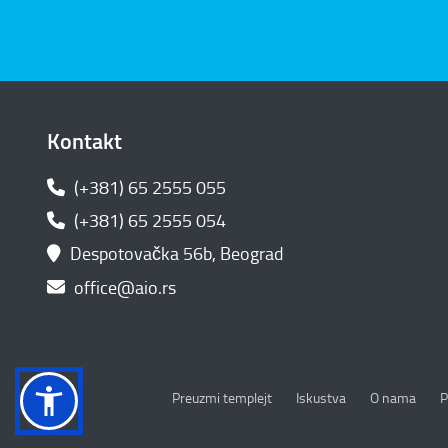
Kontakt
(+381) 65 2555 055
(+381) 65 2555 054
Despotovačka 56b, Beograd
office@aio.rs
P
Preuzmi templejt
Iskustva
O nama
P