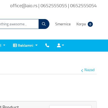
office@aio.rs | 0652555055 | 0652555054
Smernice
Korpa
0
Reklamni
Kontakt
Prijava
il
Reklamni
Nazad
 Product