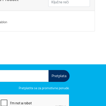
ablon
Pretplata
Pretplatite se za promotivne ponude.