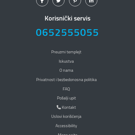
Korisnički servis
0652555055
Preuzmi templejt
Iskustva
O nama
Privatnost i bezbedonosna politika
Privatnost i bezbedonosna politika
FAQ
Pošalji upit
Kontakt
Kontakt
Uslovi korišćenja
Accessibility