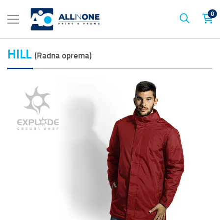
0
HILL
(Radna oprema)