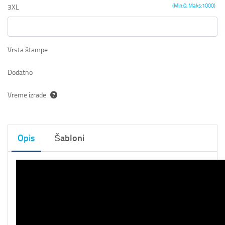
(Min:0, Maks:1000)
3XL
Vrsta štampe
Dodatno
Vreme izrade
Opis
Šabloni