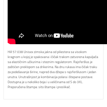
Hill 57.038 Unisex zimska jakna od piliestera sa visokom
kragnom u kojoj je spakovana i čičak trakom zatvorena kapuljača
sa elastičnim učkurima i steznim regulatorom. Rajsferšlus je
zaštićen preklopom sa drikerima. Na dnu rukava ima čičak traku
za podešavanje širine, napred dva džepa s rajsferšlusom i jedan
unutra. Unutrašnjost je kombinacija polara i štepane postave.
Dostupna je u nekoliko boja i u veličinama od S do 3XL.
Preporučena štampa: sito štampa i preslikač.