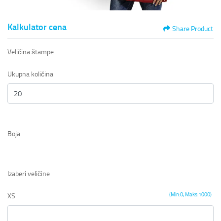
Kalkulator cena
Share Product
Veličina štampe
Ukupna količina
Boja
Izaberi veličine
(Min:0, Maks:1000)
XS