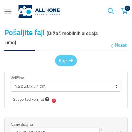
0
Pošaljite fajl
(Držač mobilnih uređaja
Limo)
Nazad
Kupi
Veličina
Supported Format
Naziv dizajna
*