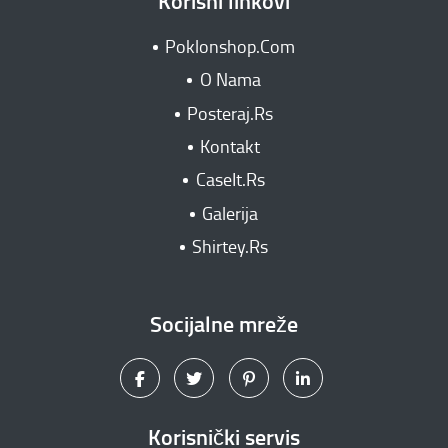
Korisni linkovi
Poklonshop.Com
O Nama
Posteraj.Rs
Kontakt
CaseIt.Rs
Galerija
Shirtey.Rs
Socijalne mreže
Korisnički servis