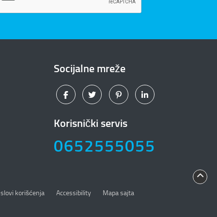
Socijalne mreže
Korisnički servis
0652555055
slovi korišćenja
Accessibility
Mapa sajta