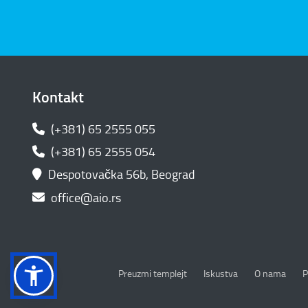
Kontakt
(+381) 65 2555 055
(+381) 65 2555 054
Despotovačka 56b, Beograd
office@aio.rs
P
Preuzmi templejt
Iskustva
O nama
P