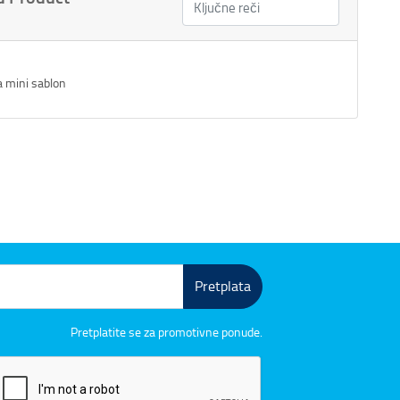
 mini sablon
Pretplata
Pretplatite se za promotivne ponude.