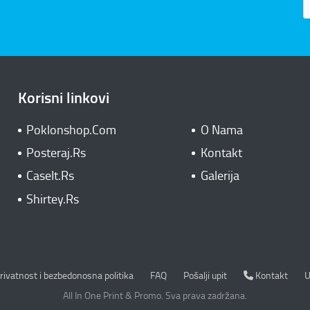
Korisni linkovi
Poklonshop.Com
O Nama
Posteraj.Rs
Kontakt
CaseIt.Rs
Galerija
Shirtey.Rs
rivatnost i bezbedonosna politika
Kontakt
rivatnost i bezbedonosna politika
FAQ
Pošalji upit
Kontakt
U
All In One Print & Promo. Sva prava zadržana.