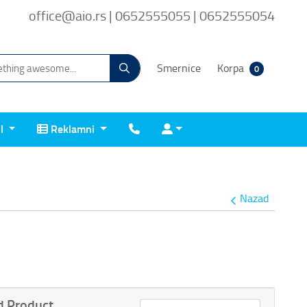
office@aio.rs | 0652555055 | 0652555054
Smernice
Korpa
0
Reklamni
Kontakt
Prijava
il
Reklamni
Nazad
 Product