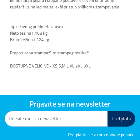
kombinacija polara i štepane postave, skriveni unutrašnji
rajsferšlus na ledima za lakši pristup prilikom uštampavanja .
Tip odevnog predmeta
Unisex
Neto težina
1.168 kg
Bruto težina
1.324 kg
Preporucena stampa:Sito stampa,preslikač
DOSTUPNE VELICINE - XS,S,M,L,XL,2XL,3XL
Prijavite se na newsletter
Pretplata
Pretplatite se za promotivne ponude.