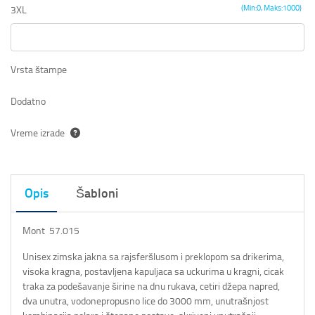
(Min:0, Maks:1000)
3XL
Vrsta štampe
Dodatno
Vreme izrade
Opis
Šabloni
Mont 57.015
Unisex zimska jakna sa rajsferšlusom i preklopom sa drikerima,
visoka kragna, postavljena kapuljaca sa uckurima u kragni, cicak
traka za podešavanje širine na dnu rukava, cetiri džepa napred,
dva unutra, vodonepropusno lice do 3000 mm, unutrašnjost