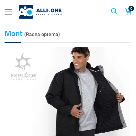
0
Mont
(Radna oprema)