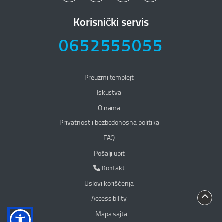
Korisnički servis
0652555055
Preuzmi templejt
Iskustva
O nama
Privatnost i bezbedonosna politika
Privatnost i bezbedonosna politika
FAQ
Pošalji upit
Kontakt
Kontakt
Uslovi korišćenja
Accessibility
Mapa sajta