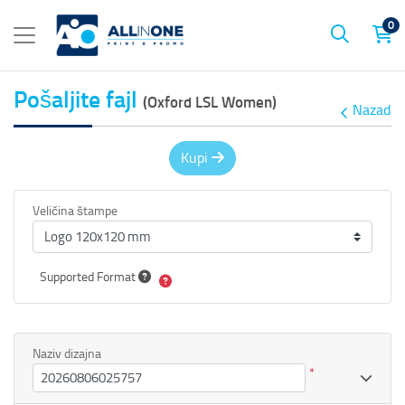
0
Pošaljite fajl
(Oxford LSL Women)
Nazad
Kupi
Veličina štampe
Supported Format
Naziv dizajna
*