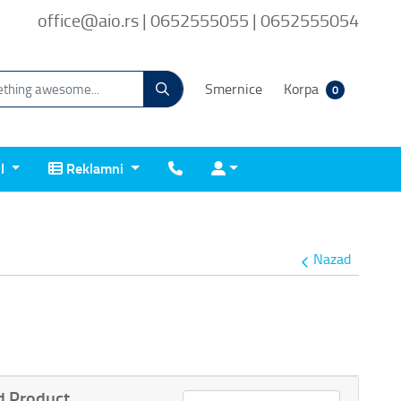
office@aio.rs | 0652555055 | 0652555054
Smernice
Korpa
0
Reklamni
Kontakt
Prijava
il
Reklamni
Nazad
 Product