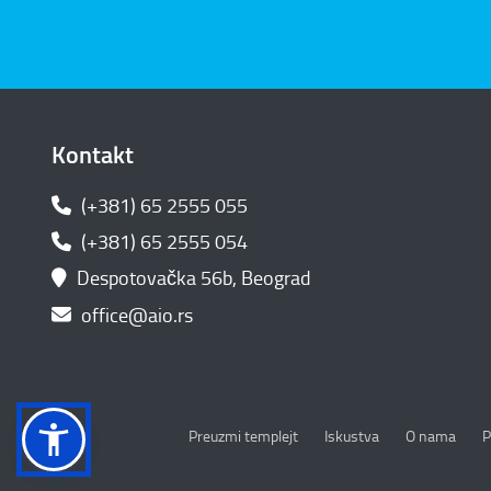
Kontakt
(+381) 65 2555 055
(+381) 65 2555 054
Despotovačka 56b, Beograd
office@aio.rs
P
Preuzmi templejt
Iskustva
O nama
P