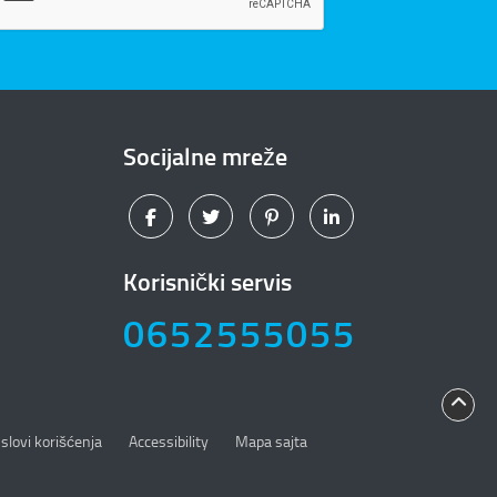
Socijalne mreže
Korisnički servis
0652555055
slovi korišćenja
Accessibility
Mapa sajta