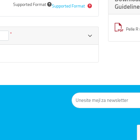
Supported Format
Guideline
Supported Format
Pelle R
*