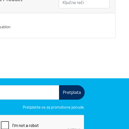
 sablon
Pretplata
Pretplatite se za promotivne ponude.