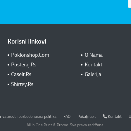
Korisni linkovi
Poklonshop.Com
O Nama
Posteraj.Rs
Kontakt
CaseIt.Rs
Galerija
Shirtey.Rs
rivatnost i bezbedonosna politika
Kontakt
rivatnost i bezbedonosna politika
FAQ
Pošalji upit
Kontakt
U
All In One Print & Promo. Sva prava zadržana.