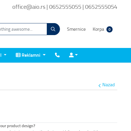
office@aio.rs | 0652555055 | 0652555054
Smernice
Korpa
0
Reklamni
Kontakt
Prijava
il
Reklamni
Nazad
your product design?