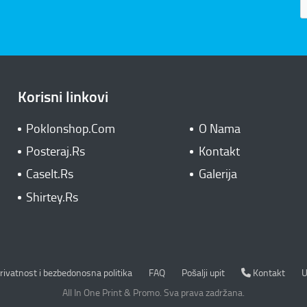
Korisni linkovi
Poklonshop.Com
O Nama
Posteraj.Rs
Kontakt
CaseIt.Rs
Galerija
Shirtey.Rs
rivatnost i bezbedonosna politika
Kontakt
rivatnost i bezbedonosna politika
FAQ
Pošalji upit
Kontakt
U
All In One Print & Promo. Sva prava zadržana.