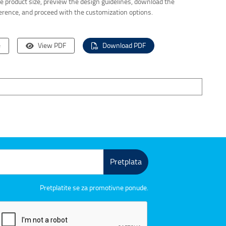
the product size, preview the design guidelines, download the
ference, and proceed with the customization options.
e
View PDF
Download PDF
Pretplata
Pretplatite se za promotivne ponude.