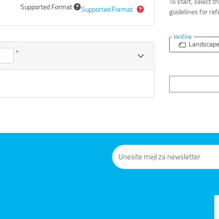
To start, select 
Supported Format
Supported Format
guidelines for re
Veličina
Landscap
*