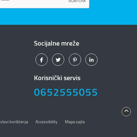
Socijalne mreže
Korisnički servis
0652555055
slovi korišćenja
Accessibility
Mapa sajta