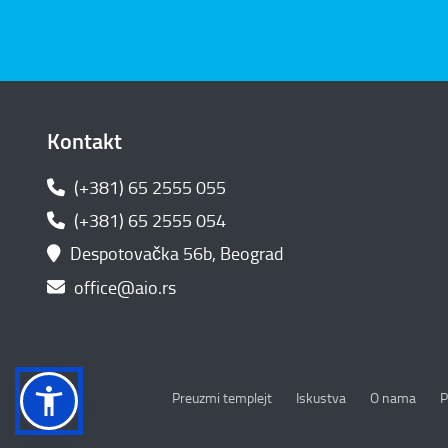
Kontakt
(+381) 65 2555 055
(+381) 65 2555 054
Despotovačka 56b, Beograd
office@aio.rs
P
Preuzmi templejt
Iskustva
O nama
P