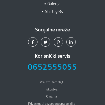
Galerija
Shirtey.Rs
Socijalne mreže
Korisnički servis
0652555055
Preuzmi templejt
Iskustva
O nama
Privatnost i bezbedonosna politika
Privatnost i bezbedonosna politika