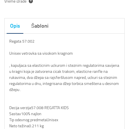
Vreme izrade
Opis
Šabloni
Regata 57.002
Unisex vetrovka sa visokom kragnom
, kapuljaca sa elasticnim uckurom i steznim regulatorima savijena
u kragni koja je zatvorena cicak trakom, elasticne ranfle na
rukavima, dva džepa sa rajsferšlusom napred, uckuri sa steznim
regulatorima u dnu, integrisana džep torbica smeštena u desnom
džepu .
Decija verzija
57.008 REGATTA KIDS
Sastav
100% najlon
Tip odevnog predmeta
Unisex
Neto težina
0.211 kg