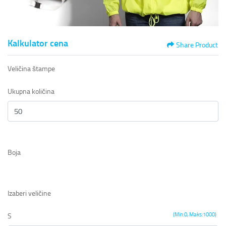
Kalkulator cena
Share Product
Veličina štampe
Ukupna količina
Boja
Izaberi veličine
(Min:0, Maks:1000)
S