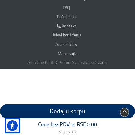
FAQ
Pošalji upit
Kontakt
Kontakt
Uslovi korišćenja
Accessibility
Mapa sajta
All In One Print & Promo. Sva prava zadržana.
Dodaj u korpu
Cena bez PDV-a:
RSD0.00
SKU:
57.002