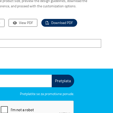
the product size, preview the design guidelines, download the
ference, and proceed with the customization options.
e
View PDF
Download PDF
Pretplata
Pretplatite se za promotivne ponude.