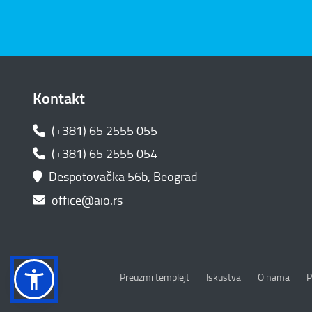
Kontakt
(+381) 65 2555 055
(+381) 65 2555 054
Despotovačka 56b, Beograd
office@aio.rs
P
Preuzmi templejt
Iskustva
O nama
P