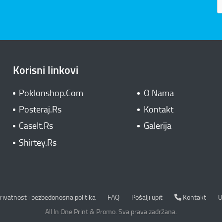
Korisni linkovi
Poklonshop.Com
O Nama
Posteraj.Rs
Kontakt
CaseIt.Rs
Galerija
Shirtey.Rs
rivatnost i bezbedonosna politika
Kontakt
rivatnost i bezbedonosna politika
FAQ
Pošalji upit
Kontakt
U
All In One Print & Promo. Sva prava zadržana.