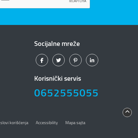
Socijalne mreže
Korisnički servis
0652555055
slovi korišćenja
Accessibility
Mapa sajta