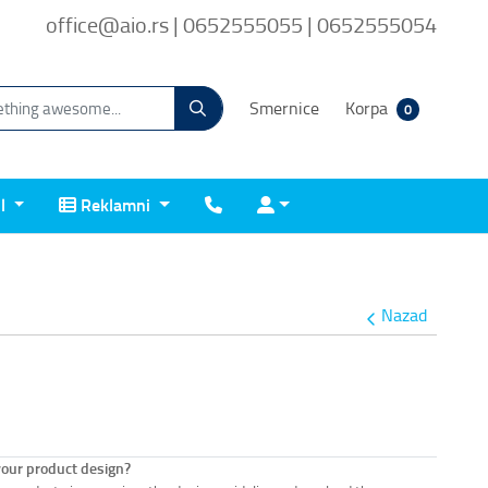
office@aio.rs | 0652555055 | 0652555054
Smernice
Korpa
0
Reklamni
Kontakt
Prijava
il
Reklamni
Nazad
your product design?