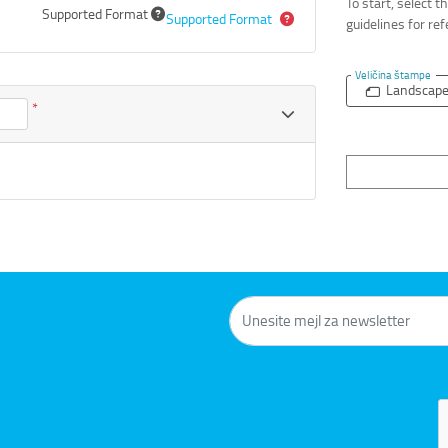
To start, select 
Supported Format
Supported Format
guidelines for re
Veličina štampe
Landscap
*