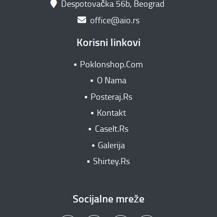
Despotovačka 56b, Beograd
office@aio.rs
Korisni linkovi
Poklonshop.Com
O Nama
Posteraj.Rs
Kontakt
CaseIt.Rs
Galerija
Shirtey.Rs
Socijalne mreže