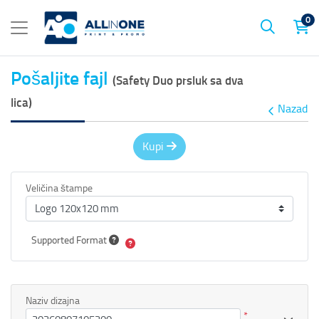
0
Pošaljite fajl
(Safety Duo prsluk sa dva
lica)
Nazad
Kupi
Veličina štampe
Supported Format
Naziv dizajna
*