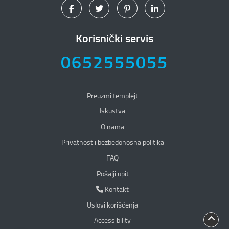
Korisnički servis
0652555055
Preuzmi templejt
Iskustva
O nama
Privatnost i bezbedonosna politika
Privatnost i bezbedonosna politika
FAQ
Pošalji upit
Kontakt
Kontakt
Uslovi korišćenja
Accessibility