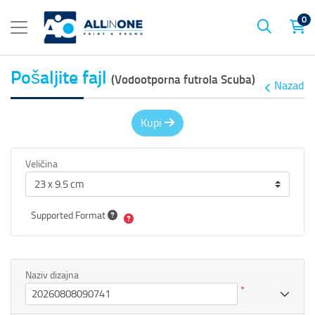
0
Pošaljite fajl
(Vodootporna futrola Scuba)
Nazad
Kupi
Veličina
Supported Format
Naziv dizajna
*