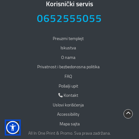
Korisnički servis
0652555055
Preuzmi templejt
Iskustva
O nama
Privatnost i bezbedonosna politika
Privatnost i bezbedonosna politika
FAQ
Pošalji upit
Kontakt
Kontakt
Uslovi korišćenja
Accessibility
Mapa sajta
All In One Print & Promo. Sva prava zadržana.