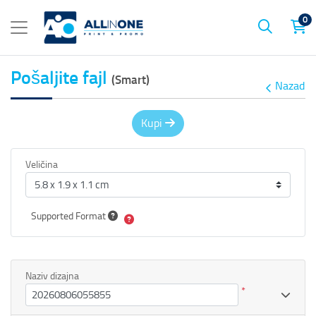
0
Pošaljite fajl
(Smart)
Nazad
Kupi
Veličina
Supported Format
Naziv dizajna
*