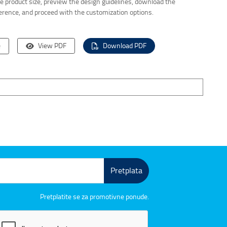
the product size, preview the design guidelines, download the
ference, and proceed with the customization options.
e
View PDF
Download PDF
Pretplata
Pretplatite se za promotivne ponude.