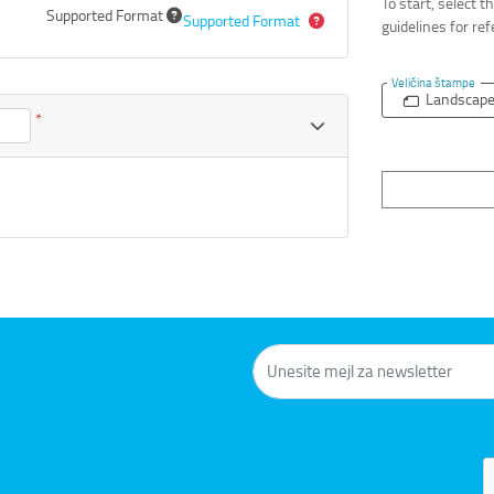
To start, select 
Supported Format
Supported Format
guidelines for re
Veličina štampe
Landscap
*