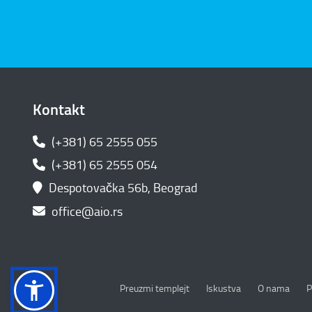
Kontakt
(+381) 65 2555 055
(+381) 65 2555 054
Despotovačka 56b, Beograd
office@aio.rs
P
Preuzmi templejt
Iskustva
O nama
P