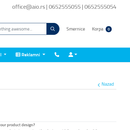
office@aio.rs | 0652555055 | 0652555054
Smernice
Korpa
0
Reklamni
Kontakt
Prijava
il
Reklamni
Nazad
your product design?