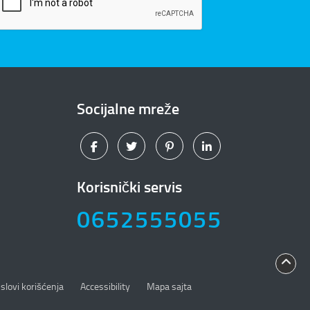
Socijalne mreže
Korisnički servis
0652555055
slovi korišćenja
Accessibility
Mapa sajta