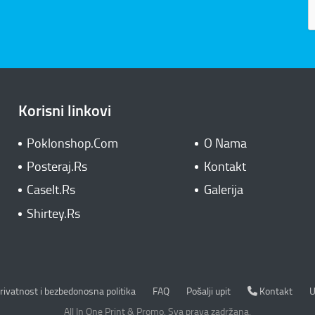
Korisni linkovi
Poklonshop.Com
O Nama
Posteraj.Rs
Kontakt
CaseIt.Rs
Galerija
Shirtey.Rs
rivatnost i bezbedonosna politika
Kontakt
rivatnost i bezbedonosna politika
FAQ
Pošalji upit
Kontakt
U
All In One Print & Promo. Sva prava zadržana.