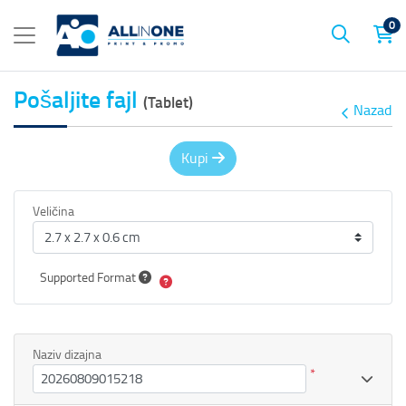
0
Pošaljite fajl
(Tablet)
Nazad
Kupi
Veličina
Supported Format
Naziv dizajna
*