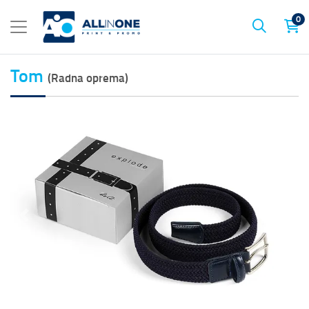
0
Tom
(Radna oprema)