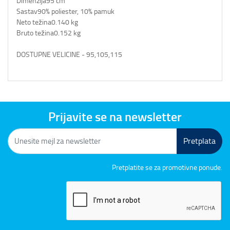
Dimenzija
95 cm
Sastav
90% poliester, 10% pamuk
Neto težina
0.140 kg
Bruto težina
0.152 kg
DOSTUPNE VELICINE - 95,105,115
Prijavite se na newsletter
Pretplata
Pretplatite se za promotivne ponude.