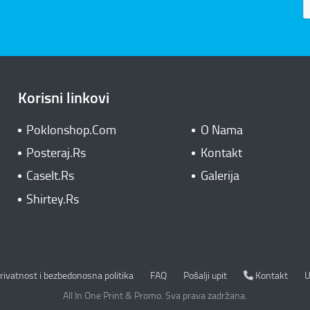
Korisni linkovi
Poklonshop.Com
O Nama
Posteraj.Rs
Kontakt
CaseIt.Rs
Galerija
Shirtey.Rs
rivatnost i bezbedonosna politika
Kontakt
rivatnost i bezbedonosna politika
FAQ
Pošalji upit
Kontakt
U
All In One Print & Promo. Sva prava zadržana.