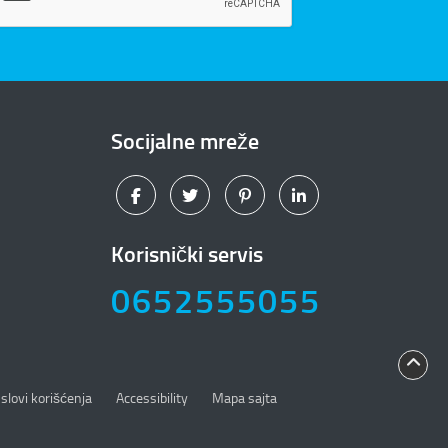
Socijalne mreže
Korisnički servis
0652555055
slovi korišćenja
Accessibility
Mapa sajta