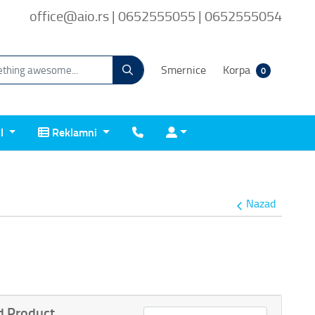
office@aio.rs | 0652555055 | 0652555054
Smernice
Korpa
0
Reklamni
Kontakt
Prijava
il
Reklamni
Nazad
 Product