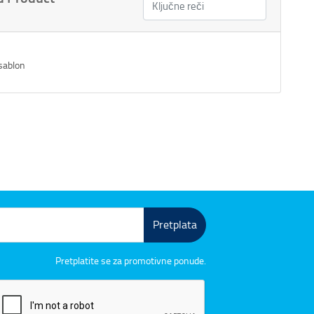
sablon
Pretplata
Pretplatite se za promotivne ponude.