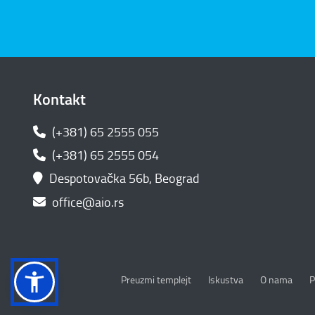
Kontakt
(+381) 65 2555 055
(+381) 65 2555 054
Despotovačka 56b, Beograd
office@aio.rs
P
Preuzmi templejt
Iskustva
O nama
P