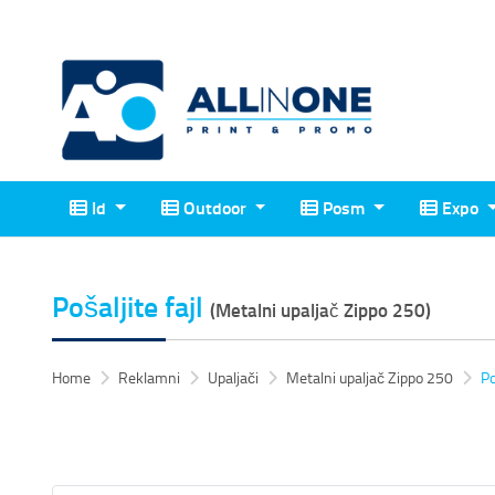
Id
Outdoor
Posm
Expo
Id
Outdoor
Posm
Expo
Pošaljite fajl
(Metalni upaljač Zippo 250)
Home
Reklamni
Upaljači
Metalni upaljač Zippo 250
Po