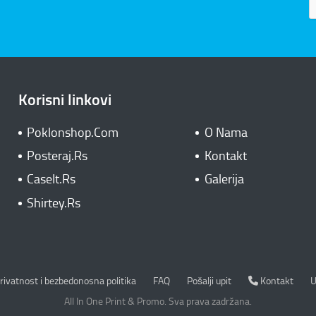
Korisni linkovi
Poklonshop.Com
O Nama
Posteraj.Rs
Kontakt
CaseIt.Rs
Galerija
Shirtey.Rs
rivatnost i bezbedonosna politika
Kontakt
rivatnost i bezbedonosna politika
FAQ
Pošalji upit
Kontakt
U
All In One Print & Promo. Sva prava zadržana.