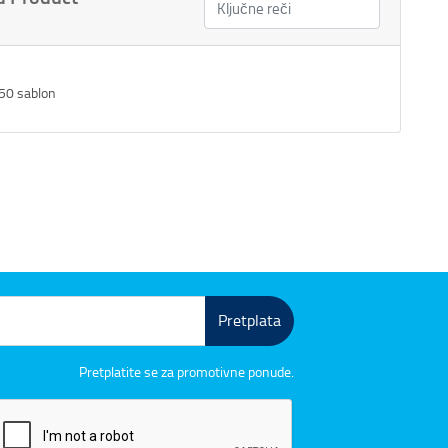
50 sablon
Pretplata
Pretplatite se za promotivne ponude.