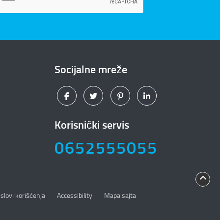
Socijalne mreže
Korisnički servis
0652555055
slovi korišćenja
Accessibility
Mapa sajta