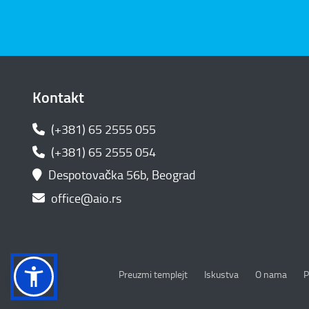
Kontakt
(+381) 65 2555 055
(+381) 65 2555 054
Despotovačka 56b, Beograd
office@aio.rs
P
Preuzmi templejt
Iskustva
O nama
P