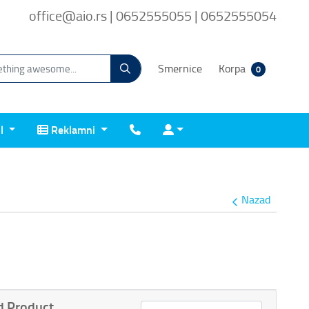
office@aio.rs | 0652555055 | 0652555054
Smernice
Korpa
0
Reklamni
Kontakt
Prijava
il
Reklamni
Nazad
 Product