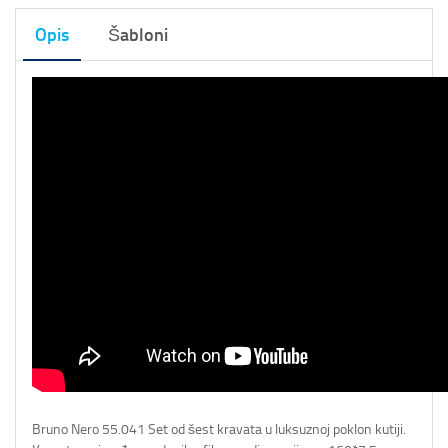
Opis
Šabloni
Bruno Nero 55.041 Set od šest kravata u luksuznoj poklon kutiji.