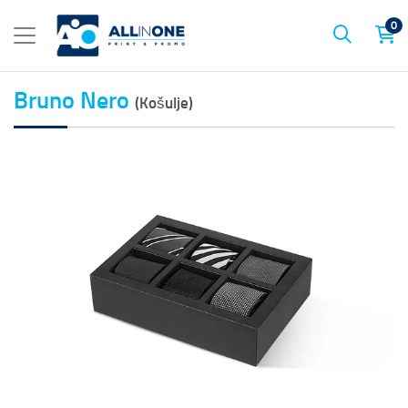
0
Bruno Nero
(Košulje)