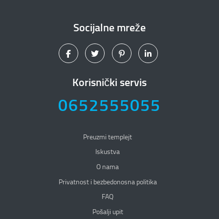
Socijalne mreže
Korisnički servis
0652555055
Preuzmi templejt
Iskustva
O nama
Privatnost i bezbedonosna politika
Privatnost i bezbedonosna politika
FAQ
Pošalji upit