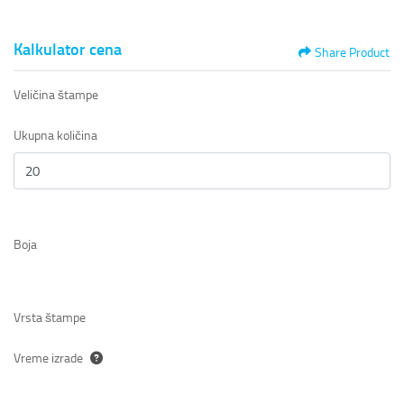
Kalkulator cena
Share Product
Veličina štampe
Ukupna količina
Boja
Vrsta štampe
Vreme izrade