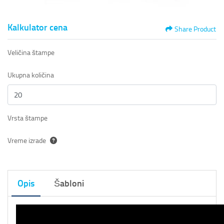
Kalkulator cena
Share Product
Veličina štampe
Ukupna količina
Vrsta štampe
Vreme izrade
Opis
Šabloni