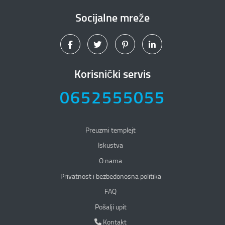
Socijalne mreže
Korisnički servis
0652555055
Preuzmi templejt
Iskustva
O nama
Privatnost i bezbedonosna politika
Privatnost i bezbedonosna politika
FAQ
Pošalji upit
Kontakt
Kontakt