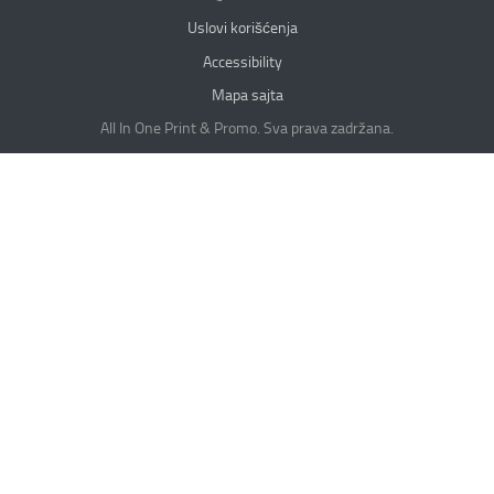
Uslovi korišćenja
Accessibility
Mapa sajta
All In One Print & Promo. Sva prava zadržana.