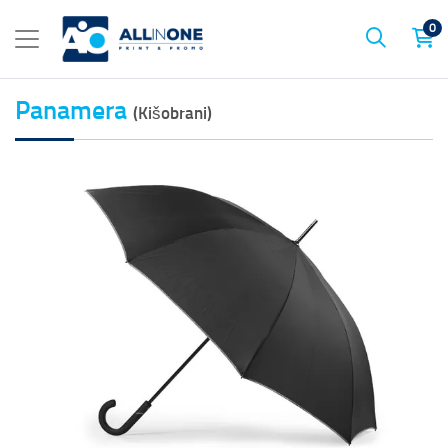
0
Panamera
(Kišobrani)