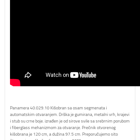
Panamera 40.029.10 Kišobran sa osam segmenata i
automatskim otvaranjem. Drška je gumirana, metalni vrh, krajevi
i stub su crne boje. izrađen je od sirove svile sa srebrnim porubom
i fiberglass mehanizmom za otvaranje. Prečnik otvorenog
kišobrana je 120 cm, a dužina 97.5 cm. Preporučujemo sito