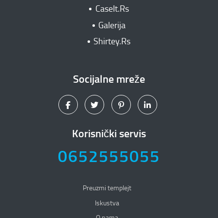
CaseIt.Rs
Galerija
Shirtey.Rs
Socijalne mreže
Korisnički servis
0652555055
Preuzmi templejt
Iskustva
O nama