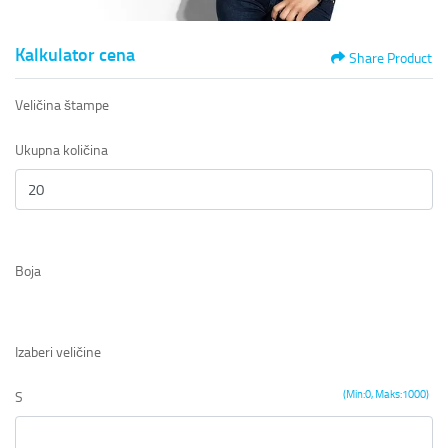
Kalkulator cena
Share Product
Veličina štampe
Ukupna količina
Boja
Izaberi veličine
(Min:0, Maks:1000)
S