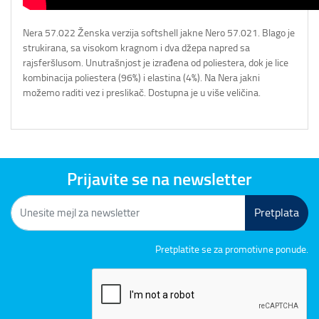
Nera 57.022 Ženska verzija softshell jakne Nero 57.021. Blago je
strukirana, sa visokom kragnom i dva džepa napred sa
rajsferšlusom. Unutrašnjost je izrađena od poliestera, dok je lice
kombinacija poliestera (96%) i elastina (4%). Na Nera jakni
možemo raditi vez i preslikač. Dostupna je u više veličina.
Prijavite se na newsletter
Pretplata
Pretplatite se za promotivne ponude.