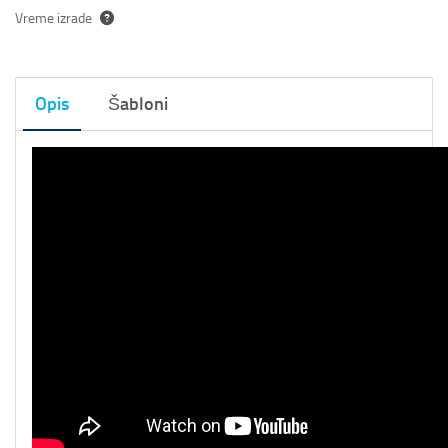
Vreme izrade
Opis
Šabloni