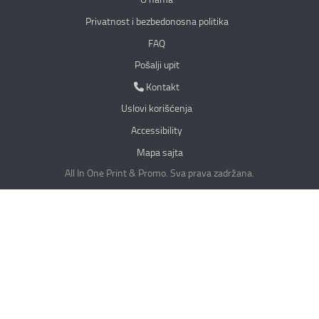
Privatnost i bezbedonosna politika
Privatnost i bezbedonosna politika
FAQ
Pošalji upit
Kontakt
Kontakt
Uslovi korišćenja
Accessibility
Mapa sajta
All In One Print & Promo. Sva prava zadržana.