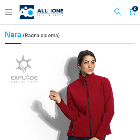
0
Nera
(Radna oprema)