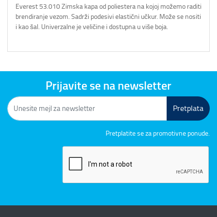
Everest 53.010 Zimska kapa od poliestera na kojoj možemo raditi
brendiranje vezom. Sadrži podesivi elastični učkur. Može se nositi
i kao šal. Univerzalne je veličine i dostupna u više boja.
Prijavite se na newsletter
Pretplata
Pretplatite se za promotivne ponude.