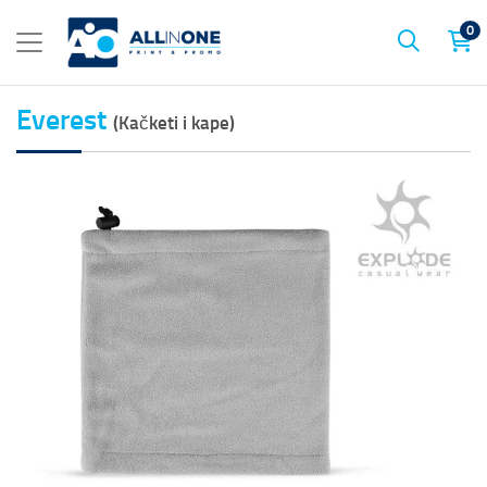
0
Everest
(Kačketi i kape)