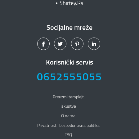
Shirtey.Rs
Socijalne mreže
Korisnički servis
0652555055
Preuzmi templejt
Iskustva
O nama
Privatnost i bezbedonosna politika
Privatnost i bezbedonosna politika
FAQ