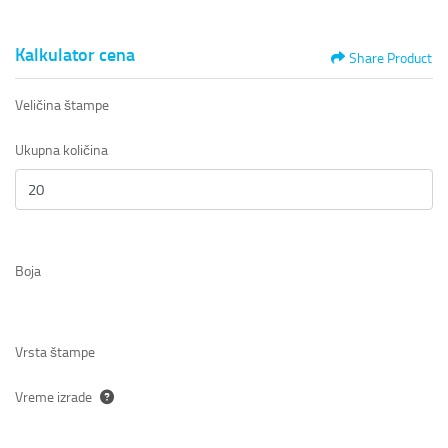
Kalkulator cena
Share Product
Veličina štampe
Ukupna količina
Boja
Vrsta štampe
Vreme izrade