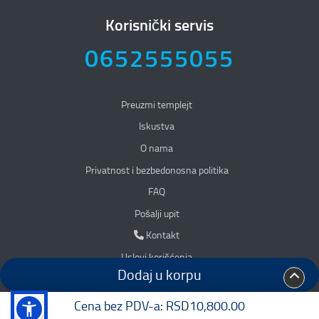
Korisnički servis
0652555055
Preuzmi templejt
Iskustva
O nama
Privatnost i bezbedonosna politika
Privatnost i bezbedonosna politika
FAQ
Pošalji upit
Kontakt
Kontakt
Uslovi korišćenja
Dodaj u korpu
Accessibility
Mapa sajta
Cena bez PDV-a:
RSD10,800.00