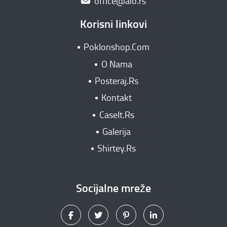
office@aio.rs
Korisni linkovi
Poklonshop.Com
O Nama
Posteraj.Rs
Kontakt
CaseIt.Rs
Galerija
Shirtey.Rs
Socijalne mreže