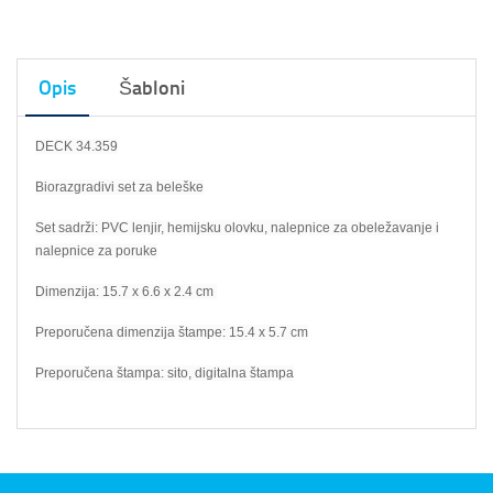
Opis
Šabloni
DECK 34.359
Biorazgradivi set za beleške
Set sadrži: PVC lenjir, hemijsku olovku, nalepnice za obeležavanje i
nalepnice za poruke
Dimenzija: 15.7 x 6.6 x 2.4 cm
Preporučena dimenzija štampe: 15.4 x 5.7 cm
Preporučena štampa: sito, digitalna štampa